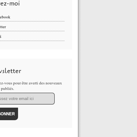
vez-moi
cebook
tter
S
sletter
z-vous pour être averti des nouveaux
s publiés.