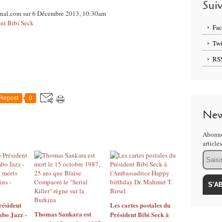
Sui
ional.com sur 6 Décembre 2013, 10:30am
ent Bibi Seck
Fa
Twi
RS
Repost
0
New
Abonne
article
Email
résident
Les cartes postales du
Thomas Sankara est
mbo Jazz -
Président Bibi Seck à