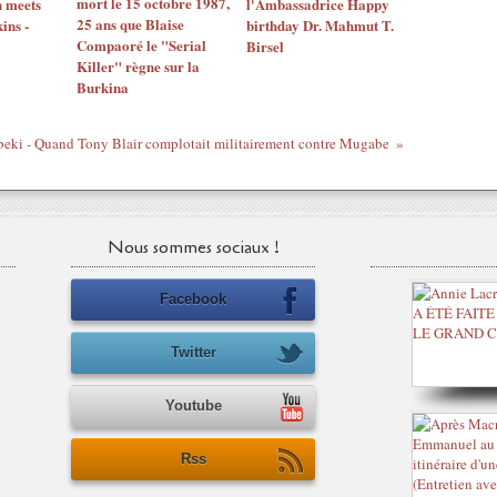
mort le 15 octobre 1987,
n meets
l'Ambassadrice Happy
25 ans que Blaise
ns -
birthday Dr. Mahmut T.
Compaoré le "Serial
Birsel
Killer" règne sur la
Burkina
ki - Quand Tony Blair complotait militairement contre Mugabe
Nous sommes sociaux !
Facebook
Twitter
Youtube
Rss