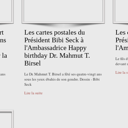
rt
Les cartes postales du
Les 
ans
Président Bibi Seck à
Prés
l'Ambassadrice Happy
l'Am
 la
birthday Dr. Mahmut T.
Le fils 
Birsel
devant 
Lire la 
dans
Le Dr. Mahmut T. Birsel a fêté ses quatre-vingt ans
sous les yeux ébahis de son gendre. Dessin - Bibi
Seck
Lire la suite