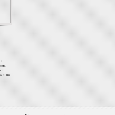
 à
sou.
out
, il lui