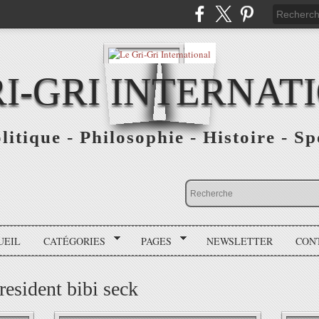
RI-GRI INTERNAT
olitique - Philosophie - Histoire - S
UEIL
CATÉGORIES
PAGES
NEWSLETTER
CON
president bibi seck