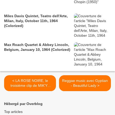
Miles Davis Quintet, Teatro dell'Arte,
Milan, Italy, October 11th, 1964
(Colorized)
Max Roach Quartet & Abbey Lincoln,
Belgium, January 10, 1964 (Colorized)
< LA ROSE NOIRE, le
Reggae music avec Gyptian
troisième clip de MIK'YA
- Beautiful Lady >
extrait de son ep VERDA
toujours disponible dans les
bacs .
Hébergé par Overblog
Top articles