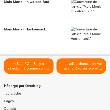
Mois Monk - In walked Bud
Mois Monk - Hackensack
< Sear / Get Busy a
4 nouvelles chances de voir
sélectionné comme son du
Tatiana Rojo sur scène à
jour... Semaine "Disco/Funk
Paris >
à la française"
Hébergé par Overblog
Top articles
Pages
Contact