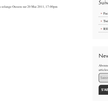
Sui
 Ma solange Oussou sur 20 Mai 2011, 17:00pm
Fa
Twi
RS
New
Abonne
article
Email