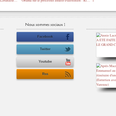
La semaine musicale avec les chanteuses Libanaises : Nancy Ajram
Obama sur le processus Israélo-Palestinien : Rien de nouveau
Nous sommes sociaux !
Facebook
Twitter
Youtube
Rss