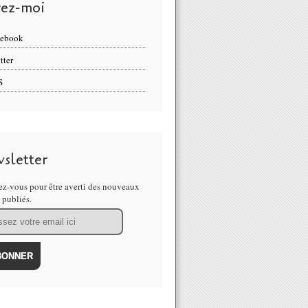
vez-moi
cebook
tter
S
sletter
z-vous pour être averti des nouveaux
s publiés.