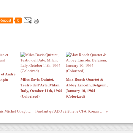
Repost
0
 et André
Miles Davis Quintet,
Max Roach Quartet &
hopin
Teatro dell'Arte, Milan,
Abbey Lincoln, Belgium,
Italy, October 11th, 1964
January 10, 1964
(Colorized)
(Colorized)
544 jours de détention pour l'otage français Michel Gbagbo - Message de sa mère Jacqueline Chamois
Pendant qu'ADO célèbre le CFA, Konan Banny ronfle ! - Paris 5/10/2012