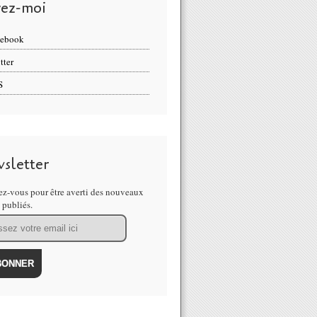
vez-moi
cebook
tter
S
sletter
z-vous pour être averti des nouveaux
s publiés.