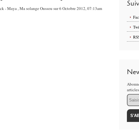
Sui
Seck - Maya , Ma solange Oussou sur 6 Octobre 2012, 07:13am
Fa
Twi
RS
New
Abonne
article
Email