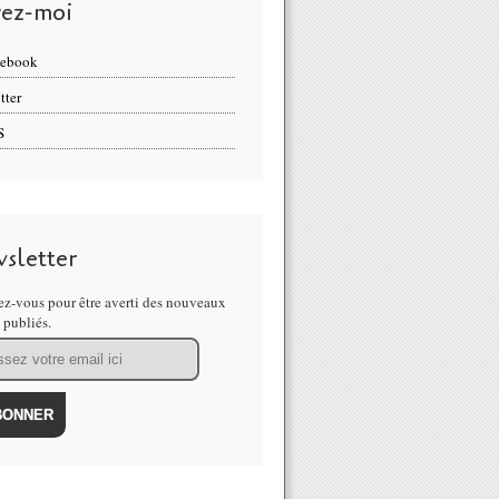
vez-moi
cebook
tter
S
sletter
z-vous pour être averti des nouveaux
s publiés.