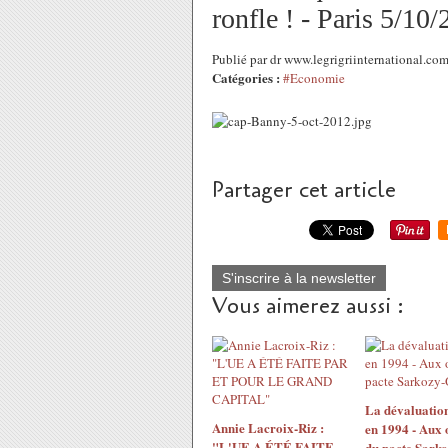
ronfle ! - Paris 5/10
Publié par dr www.legrigriinternational.co
Catégories :
#Economie
Partager cet article
S'inscrire à la newsletter
Vous aimerez aussi :
La dévaluatio
Annie Lacroix-Riz :
en 1994 - Aux 
"L'UE A ÉTÉ FAITE
du pacte Sarko