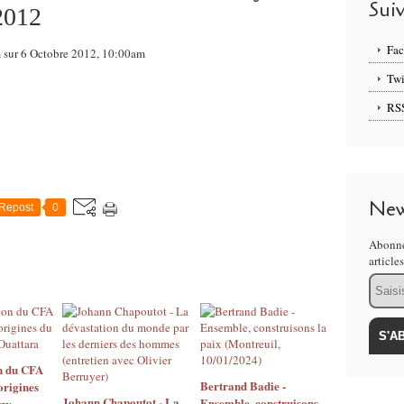
Sui
/2012
Fa
m sur 6 Octobre 2012, 10:00am
Twi
RS
New
Repost
0
Abonne
article
Email
n du CFA
Bertrand Badie -
origines
Johann Chapoutot - La
Ensemble, construisons
zy-