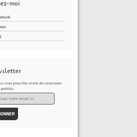
vez-moi
cebook
tter
S
sletter
z-vous pour être averti des nouveaux
s publiés.