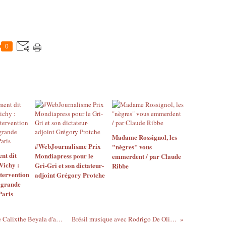
0
Madame Rossignol, les
#WebJournalisme Prix
"nègres" vous
nt dit
Mondiapress pour le
emmerdent / par Claude
ichy :
Gri-Gri et son dictateur-
Ribbe
ntervention
adjoint Grégory Protche
a grande
Paris
Ouattara offre Delon à sa femme et accuse Calixthe Beyala d'avoir monnayé son soutien à Gbagbo
Brésil musique ‪avec Rodrigo De Oliveira : Aya Gaya Goyo