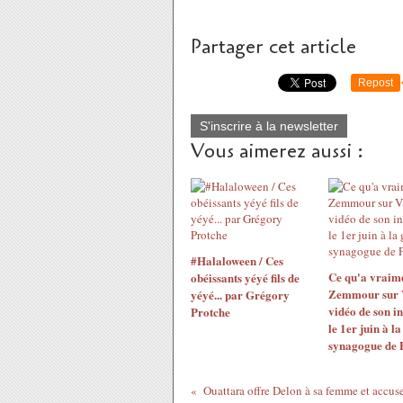
Partager cet article
Repost
S'inscrire à la newsletter
Vous aimerez aussi :
#Halaloween / Ces
Ce qu'a vraime
obéissants yéyé fils de
Zemmour sur V
yéyé... par Grégory
vidéo de son i
Protche
le 1er juin à l
synagogue de 