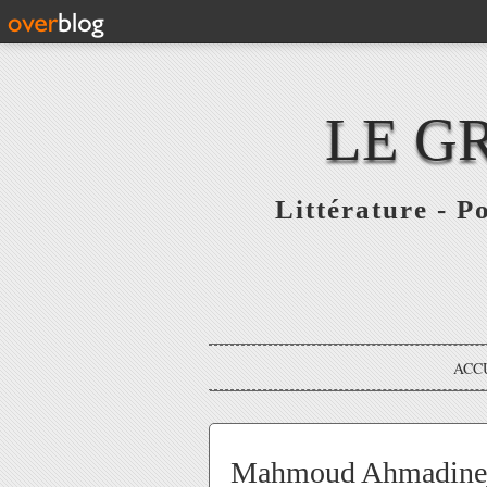
LE G
Littérature - P
ACC
Mahmoud Ahmadineja