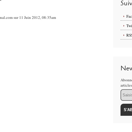
Sui
Fa
onal.com sur 11 Juin 2012, 08:35am
Twi
RS
New
Abonne
article
Email