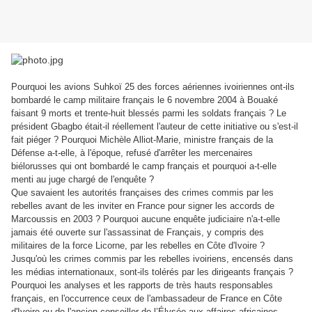
Pourquoi les avions Suhkoï 25 des forces aériennes ivoiriennes ont-ils
bombardé le camp militaire français le 6 novembre 2004 à Bouaké
faisant 9 morts et trente-huit blessés parmi les soldats français ? Le
président Gbagbo était-il réellement l'auteur de cette initiative ou s'est-il
fait piéger ? Pourquoi Michèle Alliot-Marie, ministre français de la
Défense a-t-elle, à l'époque, refusé d'arrêter
les mercenaires
biélorusses qui ont bombardé le camp français et pourquoi a-t-elle
menti au juge chargé de l'enquête ?
Que savaient les autorités françaises des crimes commis par les
rebelles avant de les inviter en France pour signer les accords de
Marcoussis en 2003 ? Pourquoi aucune enquête judiciaire n'a-t-elle
jamais été ouverte sur l'assassinat de Français, y compris des
militaires de la force Licorne, par les rebelles en Côte d'Ivoire ?
Jusqu'où les crimes commis par les rebelles ivoiriens, encensés dans
les médias internationaux, sont-ils tolérés par les dirigeants français ?
Pourquoi les analyses et les rapports de très hauts responsables
français, en l'occurrence ceux de l'ambassadeur de France en Côte
d'Ivoire ou de l'ancien conseiller de l’Élysée aux affaires africaines,