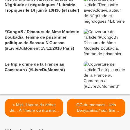
Négritude et négrologues / Librairie
Tropiques le 14 juin à 19H30 (#Trailer)
#CongoB / Discours de Mme Modeste
Boukadia, femme de prisonnier
politique de Sassou N'Guesso
(#LivreDuMoment 19/11/2016 Paris)
Le triple crime de la France au
Cameroun / (#LivreDuMoment)
< Midi, l'heure du début
GO du moment - Uda
de... À l'heure où ma mère
Benyamina / son film
meurt / lu par Grégory
Bâtarde remporte le prix
Protche
Century à Dubaï - 11/12/13
>