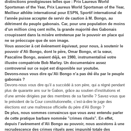
distinctions prestigieuses telles que : Prix Laureus World
Sportsman of the Year, Prix Laureus World Sportsman of the Year,
Meilleur athlète international pour ESPN, Sportif international de
l'année puisse accepter de servir de caution à M. Bongo, au
détriment du peuple gabonais. Car, pour une population de moins
d’un million cinq cent mille, la grande majorité des Gabonais
croupissent dans la misère entretenue par le pouvoir en place qui
ne se préoccupe que de son image.
Vous associer à cet événement équivaut, pour nous, à soutenir le
pouvoir d’Ali Bongo, dont le père, Omar Bongo, et la sœur,
Pascaline Bongo, avaient déjà, en 1980, instrumentalisé votre
illustre compatriote Bob Marley. Un documentaire assez
controversé sur ce sujet est disponible sur youtube.
Devons-nous vous dire qu’Ali Bongo n’a pas été élu par le peuple
gabonais ?
Devons-nous vous dire qu’il a succédé à son père, qui a régné pendant
plus de quarante ans sur le Gabon, grâce au soutien d’institutions et
d’une armée dirigées par des membres de sa famille ? Savez-vous que
le président de la Cour constitutionnelle, c’est-à-dire le juge des
élections est une maîtresse officielle du père d’Ali Bongo ?
De plus, nous sommes convaincus que vous avez entendu parler
de cette pratique barbare nommée "crimes rituels". En effet,
depuis l’avènement d’Ali Bongo au pouvoir, nous assistons à une
recrudescence des crimes rituels avec impunité totale des