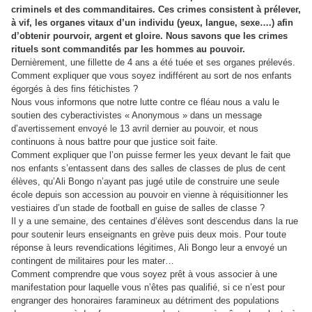
criminels et des commanditaires. Ces crimes consistent à prélever,
à vif, les organes vitaux d’un individu (yeux, langue, sexe….) afin
d’obtenir pourvoir, argent et gloire. Nous savons que les crimes
rituels sont commandités par les hommes au pouvoir.
Dernièrement, une fillette de 4 ans a été tuée et ses organes prélevés.
Comment expliquer que vous soyez indifférent au sort de nos enfants
égorgés à des fins fétichistes ?
Nous vous informons que notre lutte contre ce fléau nous a valu le
soutien des cyberactivistes « Anonymous » dans un message
d’avertissement envoyé le 13 avril dernier au pouvoir, et nous
continuons à nous battre pour que justice soit faite.
Comment expliquer que l’on puisse fermer les yeux devant le fait que
nos enfants s’entassent dans des salles de classes de plus de cent
élèves, qu’Ali Bongo n’ayant pas jugé utile de construire une seule
école depuis son accession au pouvoir en vienne à réquisitionner les
vestiaires d’un stade de football en guise de salles de classe ?
Il y a une semaine, des centaines d’élèves sont descendus dans la rue
pour soutenir leurs enseignants en grève puis deux mois. Pour toute
réponse à leurs revendications légitimes, Ali Bongo leur a envoyé un
contingent de militaires pour les mater…
Comment comprendre que vous soyez prêt à vous associer à une
manifestation pour laquelle vous n’êtes pas qualifié, si ce n’est pour
engranger des honoraires faramineux au détriment des populations