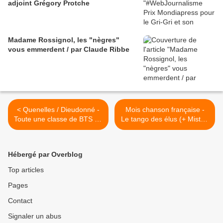
adjoint Grégory Protche
Madame Rossignol, les "nègres"
vous emmerdent / par Claude Ribbe
< Quenelles / Dieudonné -
Mois chanson française -
Toute une classe de BTS au
Le tango des élus (+ Mistral
trou ? - 100 Commentaires
gagnant) - Renaud >
Hébergé par Overblog
Top articles
Pages
Contact
Signaler un abus