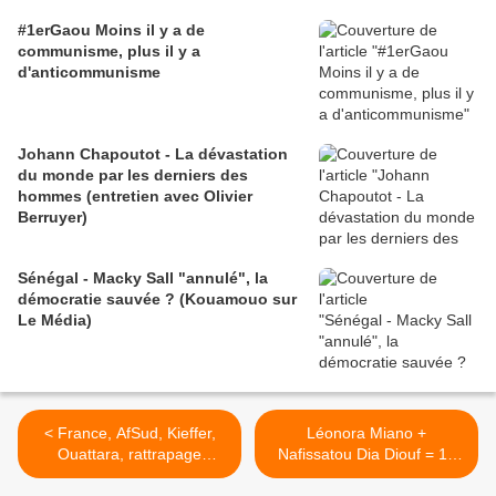
#1erGaou Moins il y a de
communisme, plus il y a
d'anticommunisme
Johann Chapoutot - La dévastation
du monde par les derniers des
hommes (entretien avec Olivier
Berruyer)
Sénégal - Macky Sall "annulé", la
démocratie sauvée ? (Kouamouo sur
Le Média)
< France, AfSud, Kieffer,
Léonora Miano +
Ouattara, rattrapage
Nafissatou Dia Diouf = 15
ethnique... Ahou Don Mello
mai 2014 à 19H (Librairie