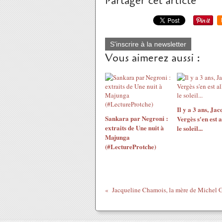
Partager cet article
S'inscrire à la newsletter
Vous aimerez aussi :
Il y a 3 ans, Jac
Sankara par Negroni :
Vergès s'en est a
extraits de Une nuit à
le soleil...
Majunga
(#LectureProtche)