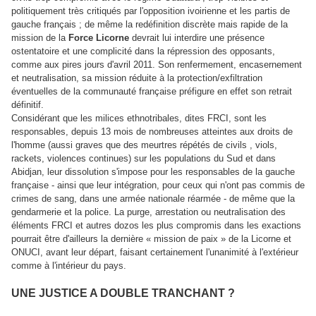
politiquement très critiqués par l'opposition ivoirienne et les partis de
gauche français ; de même la redéfinition discrète mais rapide de la
mission de la
Force Licorne
devrait lui interdire une présence
ostentatoire et une complicité dans la répression des opposants,
comme aux pires jours d'avril 2011. Son renfermement, encasernement
et neutralisation, sa mission réduite à la protection/exfiltration
éventuelles de la communauté française préfigure en effet son retrait
définitif.
Considérant que les milices ethnotribales, dites FRCI, sont les
responsables, depuis 13 mois de nombreuses atteintes aux droits de
l'homme (aussi graves que des meurtres répétés de civils , viols,
rackets, violences continues) sur les populations du Sud et dans
Abidjan, leur dissolution s'impose pour les responsables de la gauche
française - ainsi que leur intégration, pour ceux qui n'ont pas commis de
crimes de sang, dans une armée nationale réarmée - de même que la
gendarmerie et la police. La purge, arrestation ou neutralisation des
éléments FRCI et autres dozos les plus compromis dans les exactions
pourrait être d'ailleurs la dernière « mission de paix » de la Licorne et
ONUCI, avant leur départ, faisant certainement l'unanimité à l'extérieur
comme à l'intérieur du pays.
UNE JUSTICE A DOUBLE TRANCHANT ?