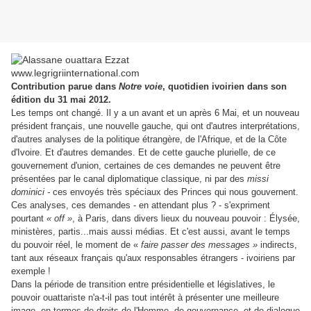
Contribution parue dans
Notre voie
, quotidien ivoirien dans son
édition du 31 mai 2012.
Les temps ont changé. Il y a un avant et un après 6 Mai, et un nouveau
président français, une nouvelle gauche, qui ont d'autres interprétations,
d'autres analyses de la politique étrangère, de l'Afrique, et de la Côte
d'Ivoire. Et d'autres demandes. Et de cette gauche plurielle, de ce
gouvernement d'union, certaines de ces demandes ne peuvent être
présentées par le canal diplomatique classique, ni par des
missi
dominici -
ces envoyés très spéciaux des Princes qui nous gouvernent
.
Ces analyses, ces demandes - en attendant plus ? - s'expriment
pourtant
« off »
, à Paris, dans divers lieux du nouveau pouvoir : Élysée,
ministères, partis...mais aussi médias. Et c'est aussi, avant le temps
du pouvoir réel, le moment de «
faire passer des messages »
indirects,
tant aux réseaux français qu'aux responsables étrangers - ivoiriens par
exemple !
Dans la période de transition entre présidentielle et législatives, le
pouvoir ouattariste n'a-t-il pas tout intérêt à présenter une meilleure
image, en termes de droits de l'Homme, de gouvernance, et de dialogue