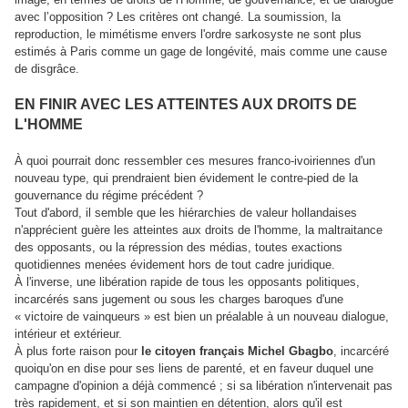
avec l’opposition ? Les critères ont changé. La soumission, la
reproduction, le mimétisme envers l'ordre sarkosyste ne sont plus
estimés à Paris comme un gage de longévité, mais comme une cause
de disgrâce.
EN FINIR AVEC LES ATTEINTES AUX DROITS DE
L'HOMME
À quoi pourrait donc ressembler ces mesures franco-ivoiriennes d'un
nouveau type, qui prendraient bien évidement le contre-pied de la
gouvernance du régime précédent ?
Tout d'abord, il semble que les hiérarchies de valeur hollandaises
n'apprécient guère les atteintes aux droits de l'homme, la maltraitance
des opposants, ou la répression des médias, toutes exactions
quotidiennes menées évidement hors de tout cadre juridique.
À l'inverse, une libération rapide de tous les opposants politiques,
incarcérés sans jugement ou sous les charges baroques d'une
« victoire de vainqueurs » est bien un préalable à un nouveau dialogue,
intérieur et extérieur.
À plus forte raison pour
le citoyen français Michel Gbagbo
, incarcéré
quoiqu'on en dise pour ses liens de parenté, et en faveur duquel une
campagne d'opinion a déjà commencé ; si sa libération n'intervenait pas
très rapidement, et si son maintien en détention, alors qu'il est