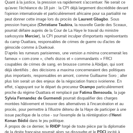
Quant à la justice, la pression va rapidement s'accentuer. Ne serait ce
qu'avec l'échéance du 18 juin : la CPI déjà largement discréditée devant
l'opinion internationale et particulièrement africaine pour sa partialité ne
peut donner cette image lors du procès de
Laurent Gbagbo
. Sous
pression française (
Christiane Taubira
, la nouvelle Garde des Sceaux,
pourrait défaire auprès de la Cour de La Haye le travail du ministre
sarkosyste
Mercier
), la CPI pourrait inculper d'importants représentants
du camp Ouattara, responsables de crimes de guerre ou d'actes de
génocide comme à Duekoué.
D’après les rumeurs parisiennes, une version
a minima
concernerait les
fameux « com-zone », chefs dozos et « commandants » FRCI
coupables de crimes de sang, en brousse comme à Abidjan, qui sont
déjà identifiés ; des décisions
a maxima
concerneraient des politiques
plus importants, responsables en amont, comme Guillaume Soro ; aller
plus loin serait un des enjeux de la négociation franco ivoirienne. En
effet, s'appuyant sur le départ du procureur
Ocampo
particulièrement
proche du régime Ouattara et remplacé par
Fatima Bensouda
, la juge
Sylvia Fernandez de Gurmendi
pourrait disqualifier des charges
montées hâtivement et trouver des alternatives à l'incarcération et au
procès, pour permettre à l'illustre détenu de la Haye de participer à une
issue pacifique de la crise - sur l'exemple de la réintégration d’
Henri
Konan Bédié
dans le jeu politique.
À propos de ce dernier, le
RHDP
forgé de toute pièce par la diplomatie
de la droite française pourrait alors se dissoudre et le
PDCI
incité à