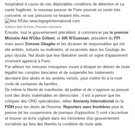
hospitalisé à cause de ses déplorables conditions de détention et sa
santé fragilisée, le nouveau pouvoir de Paris pourrait se sentir très
concerné, et ses pressions se feraient très vives.
Gilbert Aké N'Gbo, Premier ministre
Ensuite, tout le gouvernement précédent, à commencer par
le premier
Ministre Aké N'Gbo Gilbert
, et
Affi N'Guessan
, président du
FPI
;
mais aussi
Simone Gbagbo
et les dizaines de responsables qui ont
été arrêtés, torturés ou maltraités, et incarcérés dans les Goulags du
pays dyoula. Nul doute que leur libération serait un signe d'apaisement
vivement apprécié à Paris.
Par ailleurs les mesures mesquines visant à bloquer en dehors de toute
légalité les comptes bancaires et de suspendre les traitements
devraient être abolis et les arrièrés versés, pour mettre fin à la mort
civile de centaines de familles.
De même la liberté de manifester, de publier et de s’opposer au pouvoir
sont des droits inaliénables en démocratie ; il est à penser que les
critiques des ONG spécialisées, telles
Amnesty International
ou la
FIDH
pour les droits de l'homme,
Reporters sans frontières
pour la
presse (et les suspensions de journaux d'opposition !) vont s'accentuer
et trouver un écho vigilant dans les ministères d'un gouvernement
socialiste qui fera des libertés la condition de toute aide.