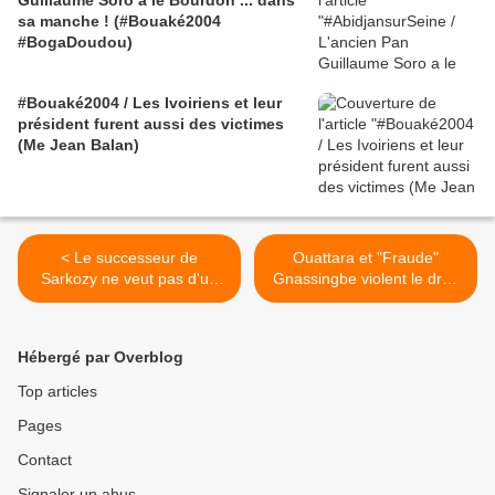
Guillaume Soro a le Bourdon ... dans
sa manche ! (#Bouaké2004
#BogaDoudou)
#Bouaké2004 / Les Ivoiriens et leur
président furent aussi des victimes
(Me Jean Balan)
< Le successeur de
Ouattara et "Fraude"
Sarkozy ne veut pas d'un
Gnassingbe violent le droit
printemps africain -
des réfugiés en arrêtant
7/5/2012
Lida Kouassi >
Hébergé par Overblog
Top articles
Pages
Contact
Signaler un abus