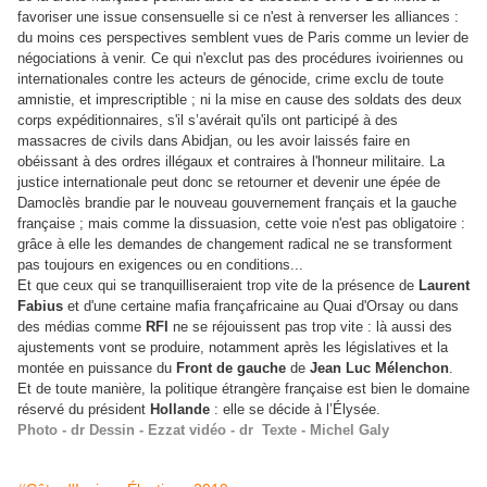
favoriser une issue consensuelle si ce n'est à renverser les alliances :
du moins ces perspectives semblent vues de Paris comme un levier de
négociations à venir.
Ce qui n'exclut pas des procédures ivoiriennes ou
internationales contre les acteurs de génocide, crime exclu de toute
amnistie, et imprescriptible ; ni la mise en cause des soldats des deux
corps expéditionnaires, s'il s’avérait qu'ils ont participé à des
massacres de civils dans Abidjan, ou les avoir laissés faire en
obéissant à des ordres illégaux et contraires à l'honneur militaire. La
justice internationale peut donc se retourner et devenir une épée de
Damoclès brandie par le nouveau gouvernement français et la gauche
française ; mais comme la dissuasion, cette voie n'est pas obligatoire :
grâce à elle les demandes de changement radical ne se transforment
pas toujours en exigences ou en conditions...
Et que ceux qui se tranquilliseraient trop vite de la présence de
Laurent
Fabius
et d'une certaine mafia françafricaine au Quai d'Orsay ou dans
des médias comme
RFI
ne se réjouissent pas trop vite : là aussi des
ajustements vont se produire, notamment après les législatives et la
montée en puissance du
Front de gauche
de
Jean Luc Mélenchon
.
Et de toute manière, la politique étrangère française est bien le domaine
réservé du président
Hollande
: elle se décide à l’Élysée.
Photo - dr Dessin - Ezzat vidéo - dr Texte - Michel Galy