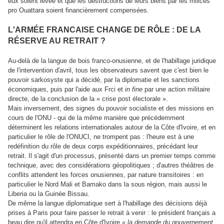
eux soient levée et que les destructions de leurs biens par les milices
pro Ouattara soient financièrement compensées.
L'ARMÉE FRANCAISE CHANGE DE RÔLE : DE LA
RÉSERVE AU RETRAIT ?
Au-delà de la langue de bois franco-onusienne, et de l'habillage juridique
de l'intervention d'avril, tous les observateurs savent que c'est bien le
pouvoir sarkosyste qui a décidé, par la diplomatie et les sanctions
économiques, puis par l'aide aux Frci et
in fine
par une action militaire
directe, de la conclusion de la « crise post électorale ».
Mais inversement, des signes du pouvoir socialiste et des missions en
cours de l'ONU - qui de la même manière que précédemment
déterminent les relations internationales autour de la Côte d'Ivoire, et en
particulier le rôle de l'ONUCI, ne trompent pas : l'heure est à une
redéfinition du rôle de deux corps expéditionnaires, précédant leur
retrait. Il s'agit d'un processus, présenté dans un premier temps comme
technique, avec des considérations géopolitiques ; d'autres théâtres de
conflits attendent les forces onusiennes, par nature transitoires : en
particulier le Nord Mali et Bamako dans la sous région, mais aussi le
Liberia ou la Guinée Bissau.
De même la langue diplomatique sert à l'habillage des décisions déjà
prises à Paris pour faire passer le retrait à venir : le président français a
beau dire qu'il attendra en Côte d'Ivoire
« la demande du gouvernement