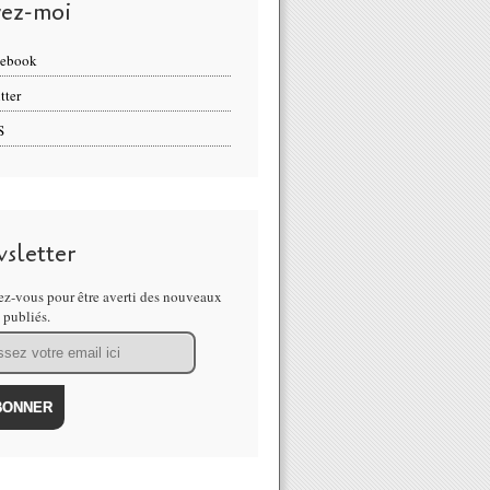
vez-moi
cebook
tter
S
sletter
z-vous pour être averti des nouveaux
s publiés.