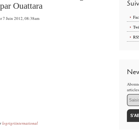
Sui
par Ouattara
Fa
ur 7 Juin 2012, 08:38am
Twi
RS
New
Abonne
article
Email
r
legrigriinternational