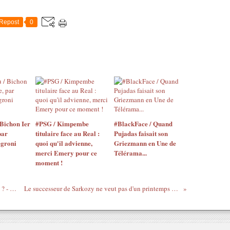
Repost
0
Bichon Ier
#PSG / Kimpembe
#BlackFace / Quand
par
titulaire face au Real :
Pujadas faisait son
egroni
quoi qu'il advienne,
Griezmann en Une de
merci Emery pour ce
Télérama...
moment !
Dieudonné, comique préféré des Français ? - Gars du moment
Le successeur de Sarkozy ne veut pas d'un printemps africain - 7/5/2012