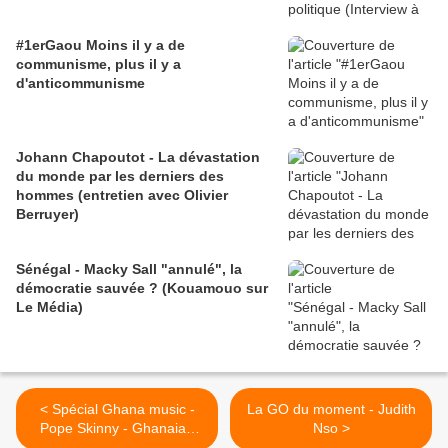
#1erGaou Moins il y a de
communisme, plus il y a
d'anticommunisme
Johann Chapoutot - La dévastation
du monde par les derniers des
hommes (entretien avec Olivier
Berruyer)
Sénégal - Macky Sall "annulé", la
démocratie sauvée ? (Kouamouo sur
Le Média)
< Spécial Ghana music -
La GO du moment - Judith
Pope Skinny - Ghanaian
Nso >
Girls