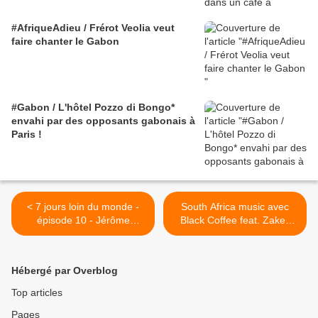
#AfriqueAdieu / Frérot Veolia veut
faire chanter le Gabon
#Gabon / L'hôtel Pozzo di Bongo*
envahi par des opposants gabonais à
Paris !
< 7 jours loin du monde -
South Africa music avec
épisode 10 - Jérôme
Black Coffee feat. Zakes
Reijasse (Burgalat again,
Bantwini "Juju" >
Transmetropolitan grâce à
Orelsan, Pierre Carles et
Hébergé par Overblog
risotto kholoto)
Top articles
Pages