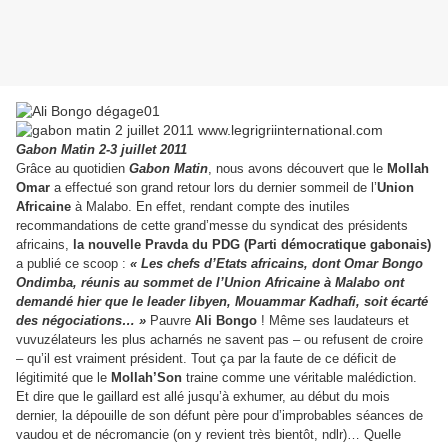
Gabon Matin 2-3 juillet 2011
Grâce au quotidien
Gabon Matin
, nous avons découvert que le
Mollah
Omar
a effectué son grand retour lors du dernier sommeil de l’
Union
Africaine
à Malabo. En effet, rendant compte des inutiles
recommandations de cette grand’messe du syndicat des présidents
africains,
la nouvelle Pravda du PDG (Parti démocratique gabonais)
a publié ce scoop :
« Les chefs d’Etats africains, dont Omar Bongo
Ondimba, réunis au sommet de l’Union Africaine à Malabo ont
demandé hier que le leader libyen, Mouammar Kadhafi, soit écarté
des négociations… »
Pauvre
Ali Bongo
! Même ses laudateurs et
vuvuzélateurs les plus acharnés ne savent pas – ou refusent de croire
– qu’il est vraiment président. Tout ça par la faute de ce déficit de
légitimité que le
Mollah’Son
traine comme une véritable malédiction.
Et dire que le gaillard est allé jusqu’à exhumer, au début du mois
dernier, la dépouille de son défunt père pour d’improbables séances de
vaudou et de nécromancie (on y revient très bientôt, ndlr)… Quelle