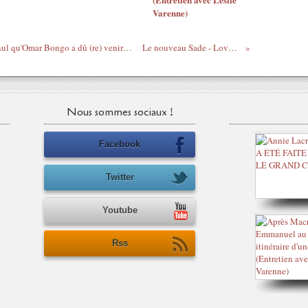
Varenne)
Gabon - Ali le Mollah'Son est tellement nul qu'Omar Bongo a dû (re) venir à Malabo à sa place !
Le nouveau Sade - Love Is Found
Nous sommes sociaux !
Facebook
Twitter
Youtube
Rss