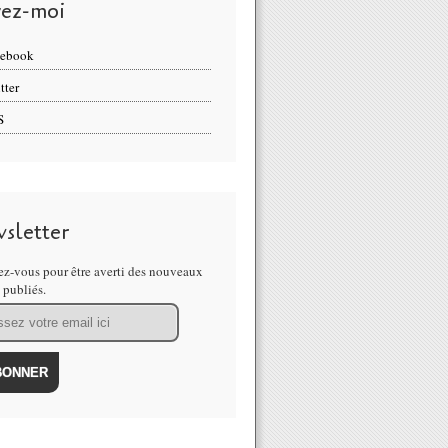
vez-moi
cebook
tter
S
sletter
z-vous pour être averti des nouveaux
s publiés.