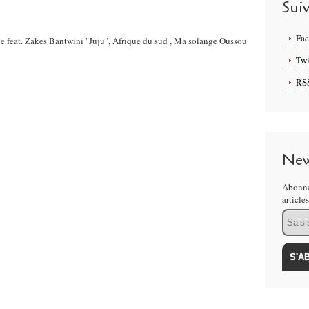
Sui
Fa
ee feat. Zakes Bantwini "Juju", Afrique du sud , Ma solange Oussou
Twi
RS
New
Abonne
article
Email