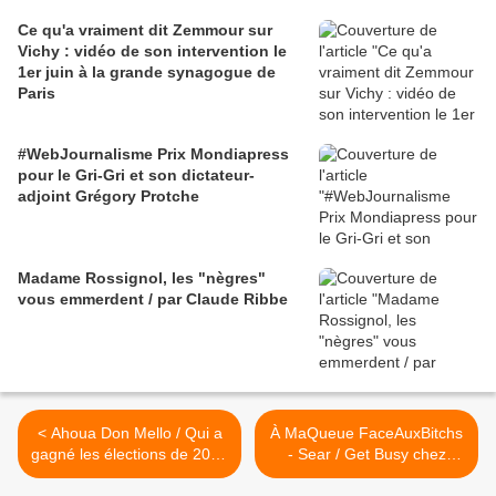
Ce qu'a vraiment dit Zemmour sur
Vichy : vidéo de son intervention le
1er juin à la grande synagogue de
Paris
#WebJournalisme Prix Mondiapress
pour le Gri-Gri et son dictateur-
adjoint Grégory Protche
Madame Rossignol, les "nègres"
vous emmerdent / par Claude Ribbe
< Ahoua Don Mello / Qui a
À MaQueue FaceAuxBitchs
gagné les élections de 2010
- Sear / Get Busy chez
(avant de perdre la guerre)
Ekirok (avril 2014