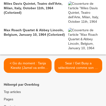
Miles Davis Quintet, Teatro dell'Arte,
Milan, Italy, October 11th, 1964
(Colorized)
Max Roach Quartet & Abbey Lincoln,
Belgium, January 10, 1964 (Colorized)
< Go du moment : Tanja
Sear / Get Busy a
Kiewitz (Jamel va enfin
sélectionné comme son du
pouvoir sortir sa main de sa
jour... Semaine Funk 80 /
poche)
Francs Moisins 93 >
Hébergé par Overblog
Top articles
Pages