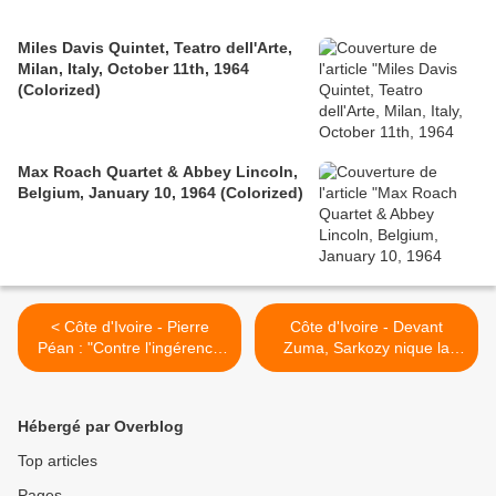
Miles Davis Quintet, Teatro dell'Arte,
Milan, Italy, October 11th, 1964
(Colorized)
Max Roach Quartet & Abbey Lincoln,
Belgium, January 10, 1964 (Colorized)
< Côte d'Ivoire - Pierre
Côte d'Ivoire - Devant
Péan : "Contre l'ingérence
Zuma, Sarkozy nique la
française et pour le
Muppet Choi et son chef
recomptage des voix"
Ban Ki "Lune" >
Hébergé par Overblog
Top articles
Pages