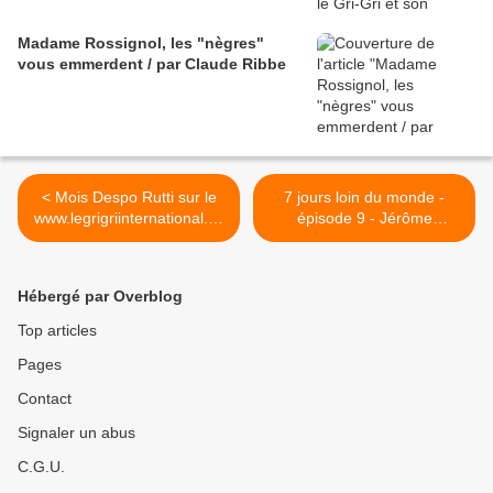
Madame Rossignol, les "nègres"
vous emmerdent / par Claude Ribbe
< Mois Despo Rutti sur le
7 jours loin du monde -
www.legrigriinternational.co
épisode 9 - Jérôme
m - Tueur en serie
Reijasse (Anges téléréalité,
Grand frère, Karim, Acetate
Zéro, Queen et le Muppet
Hébergé par Overblog
Show) >
Top articles
Pages
Contact
Signaler un abus
C.G.U.