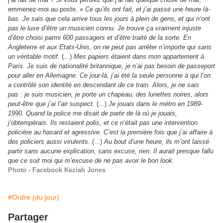
emmenez-moi au poste. »
Ce qu’ils ont fait, et j’ai passé une heure là-
bas. Je sais que cela arrive tous les jours à plein de gens, et qui n’ont
pas le luxe d’être un musicien connu. Je trouve ça vraiment injuste
d’être choisi parmi 600 passagers et d’être traité de la sorte. En
Angleterre et aux Etats-Unis, on ne peut pas arrêter n’importe qui sans
un véritable motif.
(...)
Mes papiers étaient dans mon appartement à
Paris. Je suis de nationalité britannique, je n’ai pas besoin de passeport
pour aller en Allemagne. Ce jour-là, j’ai été la seule personne à qui l’on
a contrôlé son identité en descendant de ce train. Alors, je ne sais
pas : je suis musicien, je porte un chapeau, des lunettes noires, alors
peut-être que j’ai l’air suspect.
(...)
Je jouais dans le métro en 1989-
1990. Quand la police me disait de partir de là où je jouais,
j’obtempérais. Ils restaient polis, et ce n’était pas une intervention
policière au hasard et agressive. C’est la première fois que j’ai affaire à
des policiers aussi virulents.
(...)
Au bout d’une heure, ils m’ont laissé
partir sans aucune explication, sans excuse, rien. Il aurait presque fallu
que ce soit moi qui m’excuse de ne pas avoir le bon look.
Photo -
Facebook Keziah Jones
#Ordre (du jour)
Partager