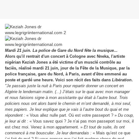
Mardi 21 juin. La police de Gare du Nord fête la musique...
Alors qu'il rentrait d'un concert à Cologne avec Nneka, l'artiste
nigérian Keziah Jones a été victime d'un musclé contrôle au
faciès, réalisé mardi 21 juin, jour de la Fête de la Musique, par la
police française, gare du Nord, à Paris, avant d'être emmené au
poste et gardé une heure. Voici son récit des faits dans
Libération
.
"Je passais juste la nuit à Paris pour repartir donner un concert en
Algérie le lendemain matin. (...) J’étais sur le quai avec mon manager
et nous faisions signe à mon assistante qui était à l’autre bout. Trois
policiers nous ont alors barré le chemin et m’ont demandé, à moi seul,
mes papiers. Je leur explique que je vais à l’autre bout du quai et me
répondent :
« Vous allez nulle part. Où est votre passeport ? »
Du coup,
je leur ai dit
: « Vous savez quoi ? Je n’ai pas mon passeport sur moi, il
est chez moi. Venez à mon appartement. »
Et tout de suite, ils ont
commencé à me bousculer. Je leur demandais :
« Mais qu’est ce que
j’ai fait de mal ? Si vous pensez que j’ai fait quelque chose de mal,