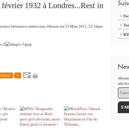
Sui
 février 1932 à Londres...Rest in
Fa
Twi
r, actrice britannico-américaine, Oussou sur 23 Mars 2011, 22:34pm
RS
New
Repost
0
Abonne
article
Email