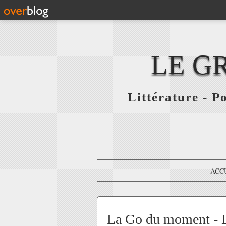
LE G
Littérature - P
ACC
La Go du moment - Li