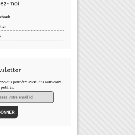
vez-moi
cebook
tter
S
sletter
z-vous pour être averti des nouveaux
s publiés.