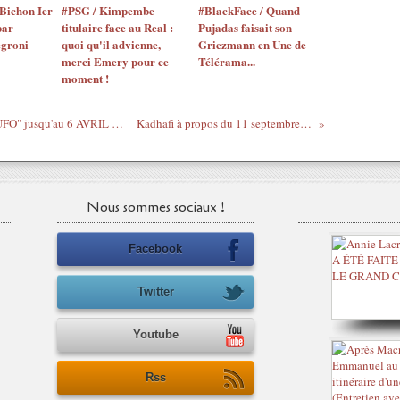
Bichon Ier
#PSG / Kimpembe
#BlackFace / Quand
par
titulaire face au Real :
Pujadas faisait son
egroni
quoi qu'il advienne,
Griezmann en Une de
merci Emery pour ce
Télérama...
moment !
Agenda (toujours) ! - Exposition "SENOUFO" jusqu'au 6 AVRIL 2011 - Galerie d'Art Premier
Kadhafi à propos du 11 septembre et de Ben Laden
Nous sommes sociaux !
Facebook
Twitter
Youtube
Rss