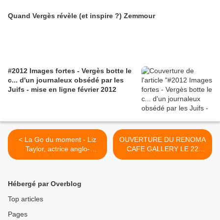
Quand Vergès révèle (et inspire ?) Zemmour
#2012 Images fortes - Vergès botte le
c... d'un journaleux obsédé par les
Juifs - mise en ligne février 2012
< La Go du moment - Liz
OUVERTURE DU RENOMA
Taylor, actrice anglo-
CAFE GALLERY LE 22
américaine, née le 27
MARS >
février 1932 à
Londres...Rest in peace
Hébergé par Overblog
Top articles
Pages