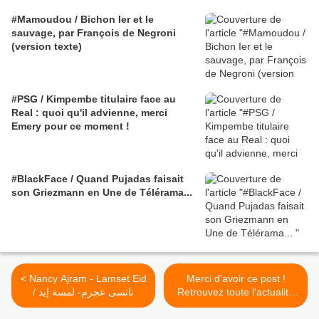
#Mamoudou / Bichon Ier et le
sauvage, par François de Negroni
(version texte)
#PSG / Kimpembe titulaire face au
Real : quoi qu'il advienne, merci
Emery pour ce moment !
#BlackFace / Quand Pujadas faisait
son Griezmann en Une de Télérama...
< Nancy Ajram - Lamset Eid
Merci d'avoir ce post !
/ نانسى عجرم- لمسة إيد
Retrouvez toute l'actualité
du Post sur Facebook LA