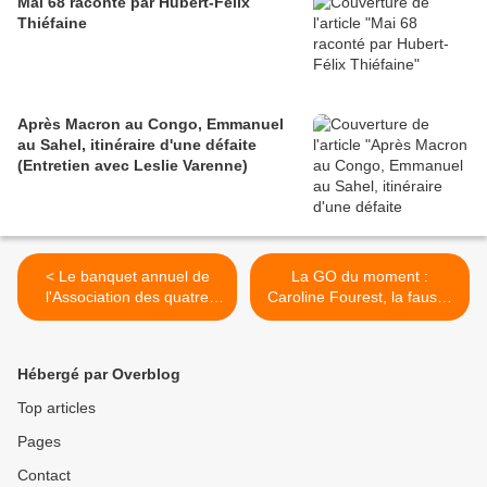
Mai 68 raconté par Hubert-Félix
Thiéfaine
Après Macron au Congo, Emmanuel
au Sahel, itinéraire d'une défaite
(Entretien avec Leslie Varenne)
< Le banquet annuel de
La GO du moment :
l'Association des quatre
Caroline Fourest, la fausse
horizons avec le show défilé
sceptique >
de Sadio Bee à la place
Saint Marthe...
Hébergé par Overblog
Top articles
Pages
Contact