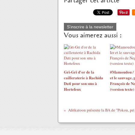
Partager cet article
S'inscrire à la newsletter
Vous aimerez aussi :
Gri-Gri d'or de la
#Mamoudou / 
cailleraterie à Rachida
et le sauvage, 
Dati pour son sms à
François de N
Hortefeux
(version texte)
Afrikatoon prés