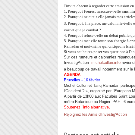
J'invite chacun à regarder cette émission en
1. Pourquoi Fourest m'accuse-t-elle sans m'
2. Pourquoi ne cite-t-elle jamais mes articles
3. Pourquoi, à la place, me calomnie-t-elle 
voir et que je combat ?
4. Pourquoi refuse-t-elle un débat public qu
5. Pourquoi met-elle toute son énergie à cr
Ramadan et moi-même qui critiquons Israël 
Si vous souhaitez poser vos questions à l'an
Sur ces rumeurs et calomnies répandues 
InvestigAction 
michelcollon.info
reviendr
a beaucoup de travail notamment sur le M
AGENDA
Bruxelles - 16 février
Michel Collon et Tariq Ramadan participe
l'Occident ? », organisé par l'European
A partir de 13h00 aux Facultés Saint Loui
métro Botanique ou Rogier. PAF : 6 euro
Soutenez l'info alternative,
Rejoignez les Amis d'Investig'Action