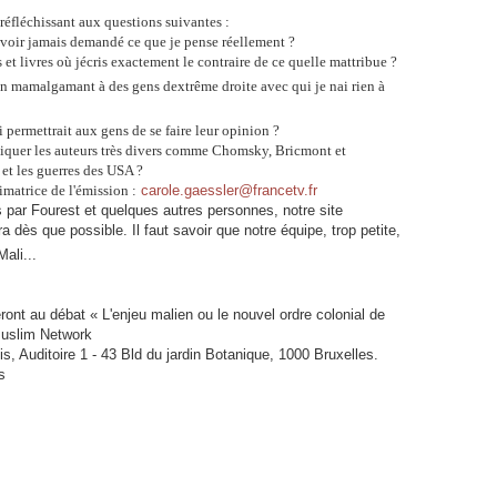
 réfléchissant aux questions suivantes :
avoir jamais demandé ce que je pense réellement ?
 et livres où jécris exactement le contraire de ce quelle mattribue ?
en mamalgamant à des gens dextrême droite avec qui je nai rien à
i permettrait aux gens de se faire leur opinion ?
itiquer les auteurs très divers comme Chomsky, Bricmont et
et les guerres des USA ?
imatrice de l'émission :
carole.gaessler@francetv.fr
par Fourest et quelques autres personnes, notre site
a dès que possible. Il faut savoir que notre équipe, trop petite,
ali...
ront au débat « L'enjeu malien ou le nouvel ordre colonial de
 Muslim Network
s, Auditoire 1 - 43 Bld du jardin Botanique, 1000 Bruxelles.
s