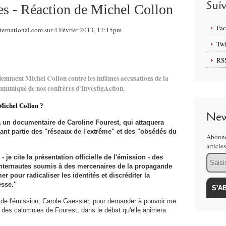
Sui
es - Réaction de Michel Collon
Fa
nternational.com sur 4 Février 2013, 17:15pm
Twi
RS
demment Michel Collon contre les infâmes accusations de la
mmuniqué de nos confrères d'InvestigAction.
Michel Collon ?
New
a un documentaire de Caroline Fourest, qui attaquera
t partie des "réseaux de l'extrême" et des "obsédés du
Abonne
article
Email
e - je cite la présentation officielle de l'émission - des
internautes soumis à des mercenaires de la propagande
r pour radicaliser les identités et discréditer la
sse."
ce de l'émission, Carole Gaessler, pour demander à pouvoir me
t des calomnies de Fourest, dans le débat qu'elle animera