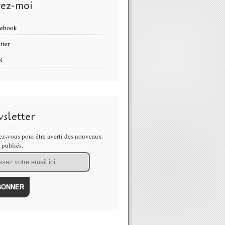
vez-moi
cebook
tter
S
sletter
z-vous pour être averti des nouveaux
s publiés.