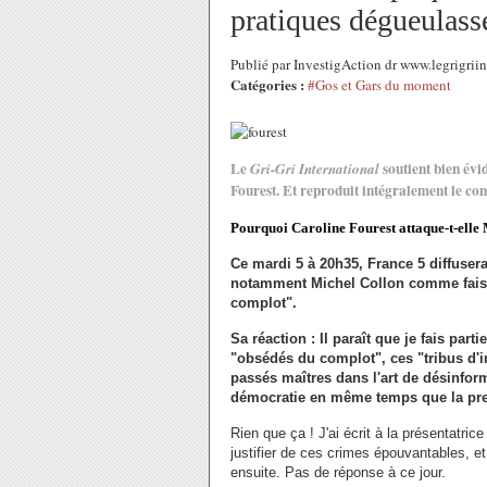
pratiques dégueulass
Publié par InvestigAction dr www.legrigrii
Catégories :
#Gos et Gars du moment
Le
soutient bien évi
Gri-Gri International
Fourest. Et reproduit intégralement le co
Pourquoi Caroline Fourest attaque-t-elle 
Ce mardi 5 à 20h35, France 5 diffuser
notamment Michel Collon comme faisan
complot".
Sa réaction : Il paraît que je fais parti
"obsédés du complot", ces "tribus d'
passés maîtres dans l'art de désinforme
démocratie en même temps que la pre
Rien que ça ! J'ai écrit à la présentatri
justifier de ces crimes épouvantables, e
ensuite. Pas de réponse à ce jour.