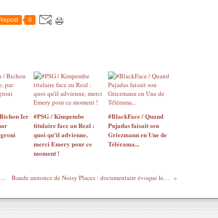
Repost
0
Bichon Ier
#PSG / Kimpembe
#BlackFace / Quand
par
titulaire face au Real :
Pujadas faisait son
egroni
quoi qu'il advienne,
Griezmann en Une de
merci Emery pour ce
Télérama...
moment !
ente la BA de "Pokou, princesse Ashanti", son film d'animation en 3D
Bande annonce de Noisy Places : documentaire évoque les mutations en-cours au sein du secteur musical en France...