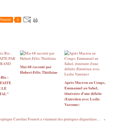
Repost
0
Mai 68 raconté par
Hubert-Félix Thiéfaine
Riz :
Après Macron au Congo,
 FAITE
Emmanuel au Sahel,
 LE
itinéraire d'une défaite
TAL"
(Entretien avec Leslie
Varenne)
La fausse sceptique Caroline Fourest a vraiment des pratiques dégueulasses - Réaction de Michel Collon