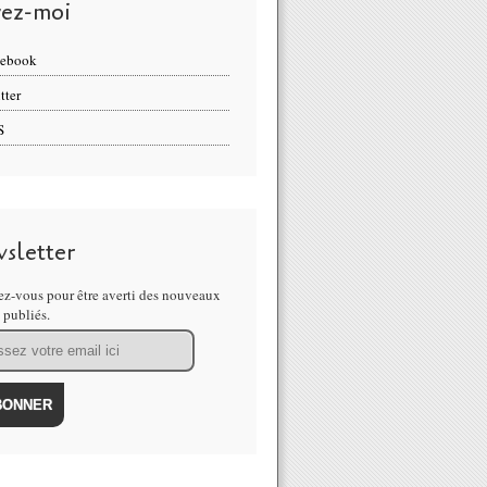
vez-moi
cebook
tter
S
sletter
z-vous pour être averti des nouveaux
s publiés.