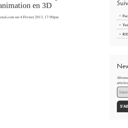
Sui
'animation en 3D
Fa
ional.com sur 4 Février 2013, 17:00pm
Twi
RS
New
Abonne
article
Email