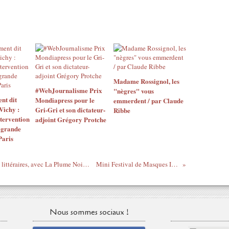
Madame Rossignol, les
#WebJournalisme Prix
"nègres" vous
nt dit
Mondiapress pour le
emmerdent / par Claude
ichy :
Gri-Gri et son dictateur-
Ribbe
ntervention
adjoint Grégory Protche
a grande
Paris
27-28-29 mai : Nos gourmandes journées littéraires, avec La Plume Noire et Artistfolio
Mini Festival de Masques Ivoiriens
Nous sommes sociaux !