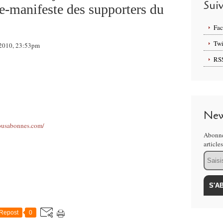
Sui
tre-manifeste des supporters du
Fa
Twi
i 2010, 23:53pm
RS
New
ousabonnes.com/
Abonne
article
Email
Repost
0