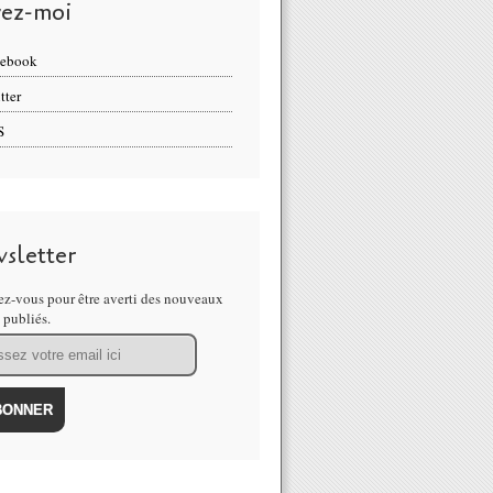
vez-moi
cebook
tter
S
sletter
z-vous pour être averti des nouveaux
s publiés.