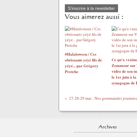
S'inscrire à la newsletter
Vous aimerez aussi :
#Halaloween / Ces
Ce qu'a vraime
obéissants yéyé fils de
Zemmour sur V
yéyé... par Grégory
vidéo de son i
Protche
le 1er juin à l
synagogue de 
Archives