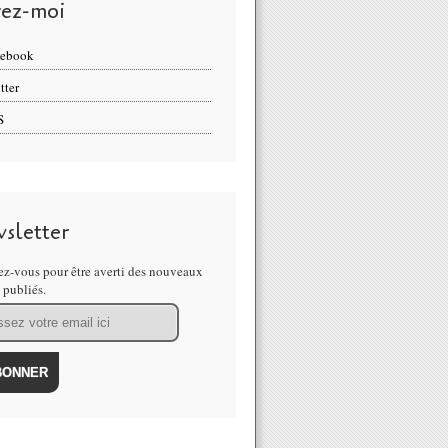
vez-moi
cebook
tter
S
sletter
z-vous pour être averti des nouveaux
s publiés.