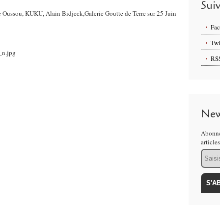
Sui
ge Oussou, KUKU, Alain Bidjeck,Galerie Goutte de Terre sur 25 Juin
Fa
Twi
RS
New
Abonne
article
Email