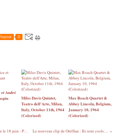
Repost
0
 et André
Miles Davis Quintet,
Max Roach Quartet &
hopin
Teatro dell'Arte, Milan,
Abbey Lincoln, Belgium,
Italy, October 11th, 1964
January 10, 1964
(Colorized)
(Colorized)
Gens du moment - Les Ivoiriens à La Haye le 18 juin - Par Raphael Dieye
Le nouveau clip de OrelSan : Ils sont cools (feat. Gringe)