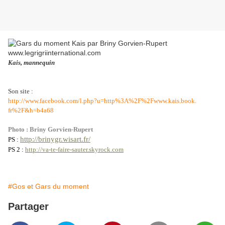
Kais, mannequin
Son site :
http://www.facebook.com/l.php?
u=http%3A%2F%2Fwww.kais.book.
fr%2F&h=b4a68
Photo : Briny Gorvien-Rupert
http://brinygr.wisart.fr/
PS :
PS 2 :
http://va-te-faire-sauter.skyrock.com
#Gos et Gars du moment
Partager