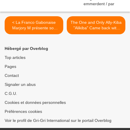
< La Franco Gabonaise
The One and Only Ally-Kiba
Marjory M présente son
"Alikiba" Came back with
premier clip intitulé "ça c'est
Mali Yangu >
vrai"
Hébergé par Overblog
Top articles
Pages
Contact
Signaler un abus
C.G.U.
Cookies et données personnelles
Préférences cookies
Voir le profil de Gri-Gri International sur le portail Overblog