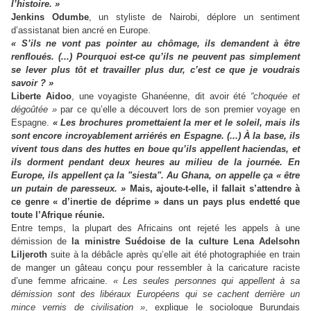
l’histoire. »
Jenkins Odumbe
, un styliste de Nairobi, déplore un sentiment
d’assistanat bien ancré en Europe.
«
S’ils ne vont pas pointer au chômage, ils demandent à être
renfloués. (...) Pourquoi est-ce qu’ils ne peuvent pas simplement
se lever plus tôt et travailler plus dur, c’est ce que je voudrais
savoir ? »
Liberte Aidoo
, une voyagiste Ghanéenne, dit avoir été
“choquée et
dégoûtée »
par ce qu’elle a découvert lors de son premier voyage en
Espagne.
«
Les brochures promettaient la mer et le soleil, mais ils
sont encore incroyablement arriérés en Espagne. (...) À la base, ils
vivent tous dans des huttes en boue qu’ils appellent haciendas, et
ils dorment pendant deux heures au milieu de la journée. En
Europe, ils appellent ça la "siesta". Au Ghana, on appelle ça « être
un putain de paresseux. »
Mais, ajoute-t-elle, il fallait s’attendre à
ce genre « d’inertie de déprime » dans un pays plus endetté que
toute l’Afrique réunie.
Entre temps, la plupart des Africains ont rejeté les appels à une
démission de
la ministre Suédoise de la culture Lena Adelsohn
Liljeroth
suite à la débâcle après qu’elle ait été photographiée en train
de manger un gâteau conçu pour ressembler à la caricature raciste
d’une femme africaine.
« Les seules personnes qui appellent à sa
démission sont des libéraux Européens qui se cachent derrière un
mince vernis de civilisation »
, explique le sociologue Burundais