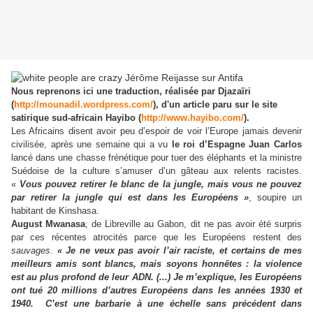
Nous reprenons ici une traduction, réalisée par Djazaïri
(
http://mounadil.wordpress.com/
), d'un article paru sur le site
satirique sud-africain Hayibo (
http://www.hayibo.com/
).
Les Africains disent avoir peu d’espoir de voir l’Europe jamais devenir
civilisée, après une semaine qui a vu
le roi d’Espagne Juan Carlos
lancé dans une chasse frénétique pour tuer des éléphants et la ministre
Suédoise de la culture s’amuser d’un gâteau aux relents racistes.
«
Vous pouvez retirer le blanc de la jungle, mais vous ne pouvez
par retirer la jungle qui est dans les Européens »
, soupire un
habitant de Kinshasa.
August Mwanasa
, de Libreville au Gabon, dit ne pas avoir été surpris
par ces récentes atrocités parce que les Européens restent des
sauvages.
«
Je ne veux pas avoir l’air raciste, et certains de mes
meilleurs amis sont blancs, mais soyons honnêtes : la violence
est au plus profond de leur ADN. (...) Je m’explique, les Européens
ont tué 20 millions d’autres Européens dans les années 1930 et
1940. C’est une barbarie à une échelle sans précédent dans