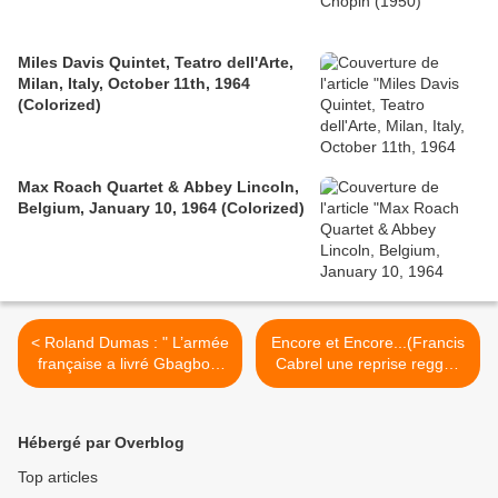
Miles Davis Quintet, Teatro dell'Arte,
Milan, Italy, October 11th, 1964
(Colorized)
Max Roach Quartet & Abbey Lincoln,
Belgium, January 10, 1964 (Colorized)
< Roland Dumas : " L’armée
Encore et Encore...(Francis
française a livré Gbagbo à
Cabrel une reprise reggae
son adversaire "
par il est cinq heures 02 -
Kingston s'éveille) >
Hébergé par Overblog
Top articles