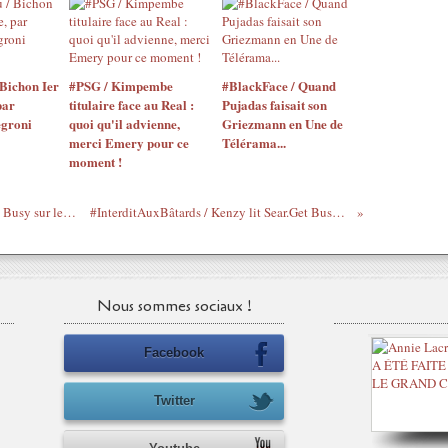
Bichon Ier
#PSG / Kimpembe
#BlackFace / Quand
par
titulaire face au Real :
Pujadas faisait son
egroni
quoi qu'il advienne,
Griezmann en Une de
merci Emery pour ce
Télérama...
moment !
#InterditAuxBâtards : Cachin & Sear/Get Busy sur le Mouv - 2 mars 2014
#InterditAuxBâtards / Kenzy lit Sear.Get Busy - Gars du moment
Nous sommes sociaux !
Facebook
Twitter