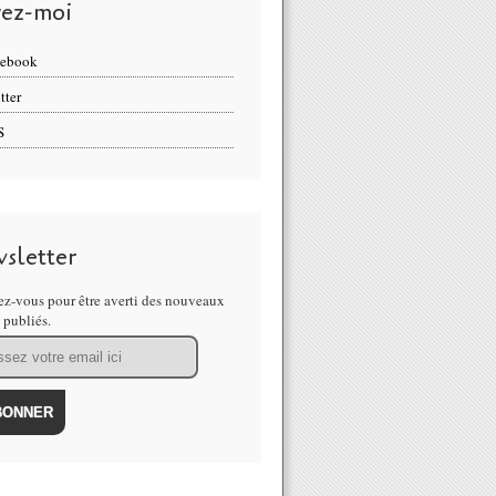
vez-moi
cebook
tter
S
sletter
z-vous pour être averti des nouveaux
s publiés.