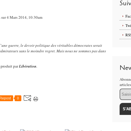
Sui
Fa
m sur 4 Mars 2014, 10:30am
Twi
RS
’une guerre, le devoir politique des véritables démocrates serait
s admirateurs sans le moindre regret. Mais nous ne sommes pas dans
" produit par
Libération
.
New
Abonne
article
Email
Repost
0