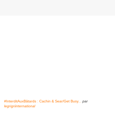
#InterditAuxBâtards : Cachin & Sear/Get Busy...
par
legrigriinternational