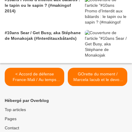
le tapin ou le sapin ? (#makingof
2014)
#10ans Sear / Get Busy, aka Stéphane
de Monakojak (#Interditauxbâtards)
< Accord de défense
GOrette du moment /
France-Mali / Au temps
Marcela Iacub et le devoir
béni des colonies - par
de tuer Dieudonné >
Boubacar Boris Diop, Issa
Ndiaye, Fabrice Tarrit
Hébergé par Overblog
Top articles
Pages
Contact