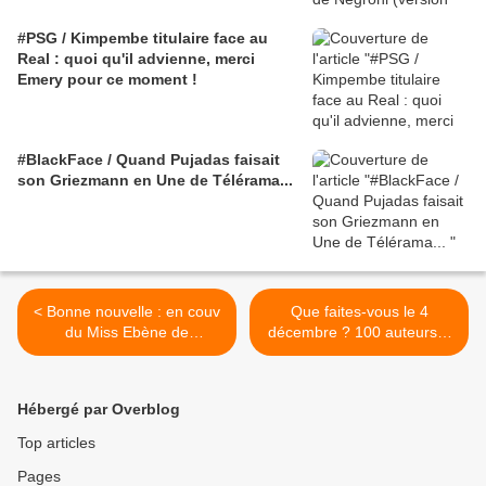
#PSG / Kimpembe titulaire face au
Real : quoi qu'il advienne, merci
Emery pour ce moment !
#BlackFace / Quand Pujadas faisait
son Griezmann en Une de Télérama...
< Bonne nouvelle : en couv
Que faites-vous le 4
du Miss Ebène de
décembre ? 100 auteurs à
novembre 2010 il y a une
la 63ème Journée
fille au teint clair...
Dédicaces de Sciences-Po
>
Hébergé par Overblog
Top articles
Pages