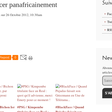
Sui
cer panafricainement
Fa
m sur 26 Octobre 2012, 10:30am
Twi
RS
New
Repost
0
Abonne
article
Email
Bichon Ier
#PSG / Kimpembe
#BlackFace / Quand
par
titulaire face au Real :
Pujadas faisait son