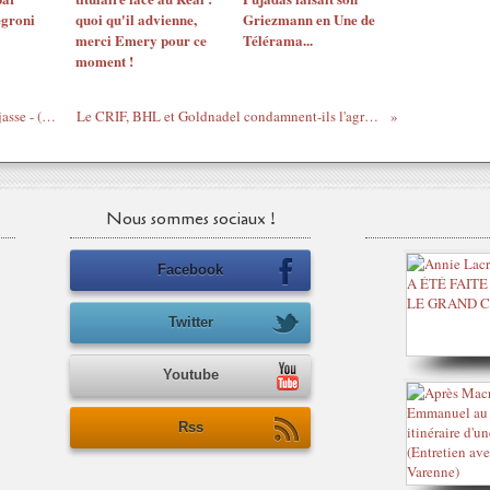
egroni
quoi qu'il advienne,
Griezmann en Une de
merci Emery pour ce
Télérama...
moment !
7 jours loin du monde - #42 - Jérôme Reijasse - (Descente de Polisse : Maïwenn, dessine moi un poulet)
Le CRIF, BHL et Goldnadel condamnent-ils l'agression d'Houria Bouteldja par la LDJ ? - Go du moment
Nous sommes sociaux !
Facebook
Twitter
Youtube
Rss