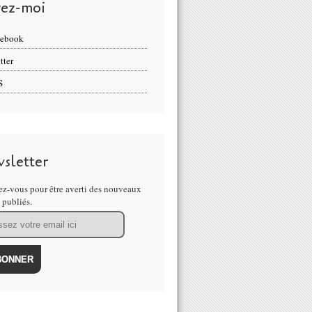
vez-moi
cebook
tter
S
sletter
z-vous pour être averti des nouveaux
s publiés.