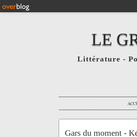
LE G
Littérature - P
ACC
Gars du moment - Kém