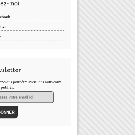
vez-moi
cebook
tter
S
sletter
z-vous pour être averti des nouveaux
s publiés.