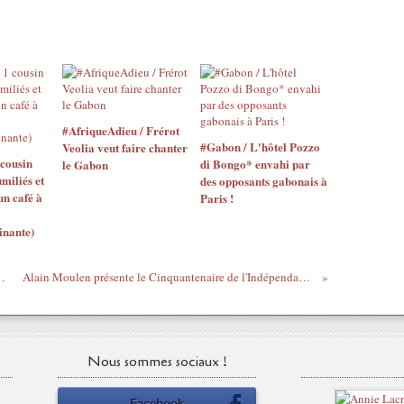
#AfriqueAdieu / Frérot
#Gabon / L'hôtel Pozzo
Veolia veut faire chanter
 cousin
di Bongo* envahi par
le Gabon
miliés et
des opposants gabonais à
n café à
Paris !
inante)
lainte contre Martine Aubry !
Alain Moulen présente le Cinquantenaire de l'Indépendance ET de la Réunification du Cameroun
Nous sommes sociaux !
Facebook