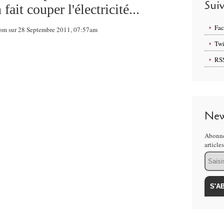
Sui
ait couper l'électricité...
Fa
com sur 28 Septembre 2011, 07:57am
Twi
RS
New
Abonne
article
Email