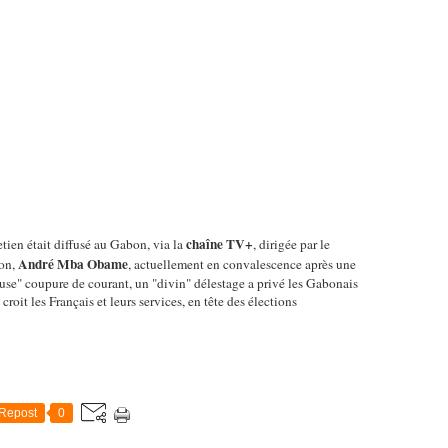
chaîne TV+
tien était diffusé au Gabon, via la
, dirigée par le
André Mba Obame
bon,
, actuellement en convalescence après une
use" coupure de courant, un "divin" délestage a privé les Gabonais
n croit les Français et leurs services, en tête des élections
Repost
0