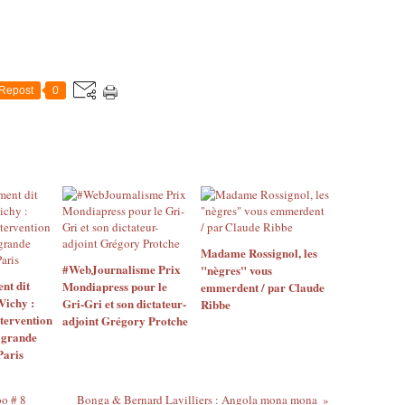
Repost
0
Madame Rossignol, les
#WebJournalisme Prix
"nègres" vous
nt dit
Mondiapress pour le
emmerdent / par Claude
ichy :
Gri-Gri et son dictateur-
Ribbe
ntervention
adjoint Grégory Protche
a grande
Paris
bo # 8
Bonga & Bernard Lavilliers : Angola mona mona