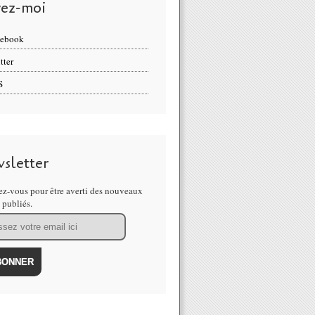
vez-moi
cebook
tter
S
sletter
z-vous pour être averti des nouveaux
s publiés.