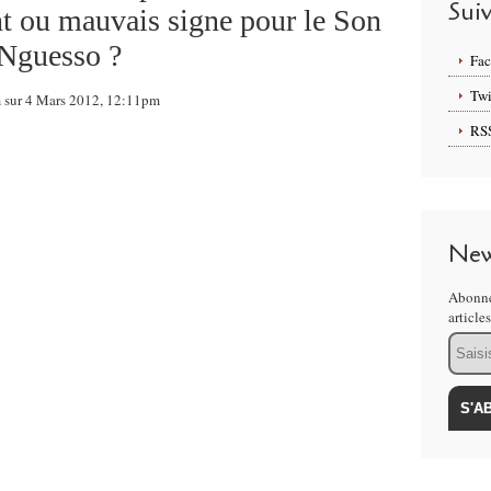
Sui
nt ou mauvais signe pour le Son
 Nguesso ?
Fa
Twi
m sur 4 Mars 2012, 12:11pm
RS
New
Abonne
article
Email