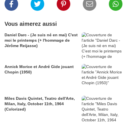
Vous aimerez aussi
Daniel Darc - (Je suis né en mai) C'est
moi le printemps (+ l'hommage de
Jérôme Reijasse)
Annick Morice et André Gide jouant
Chopin (1950)
Miles Davis Quintet, Teatro dell'Arte,
Milan, Italy, October 11th, 1964
(Colorized)