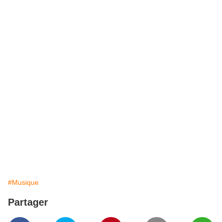
#Musique
Partager