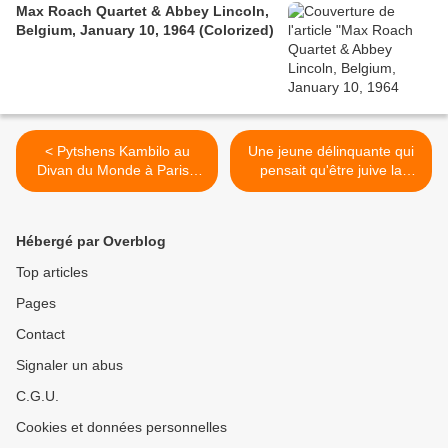
Max Roach Quartet & Abbey Lincoln,
Belgium, January 10, 1964 (Colorized)
< Pytshens Kambilo au
Une jeune délinquante qui
Divan du Monde à Paris -
pensait qu'être juive la
novembre 2010
préservait de tout >
Hébergé par Overblog
Top articles
Pages
Contact
Signaler un abus
C.G.U.
Cookies et données personnelles