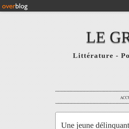
LE G
Littérature - P
ACC
Une jeune délinquante