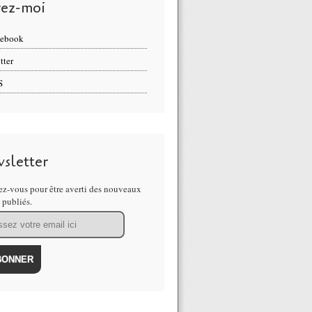
vez-moi
cebook
tter
S
sletter
z-vous pour être averti des nouveaux
s publiés.