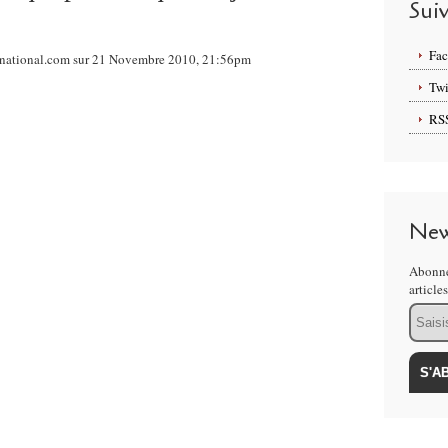
Sui
Fa
rnational.com sur 21 Novembre 2010, 21:56pm
Twi
RS
New
Abonne
article
Email