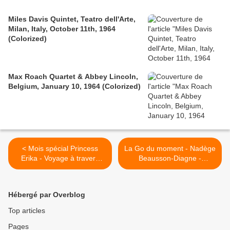
Miles Davis Quintet, Teatro dell'Arte,
Milan, Italy, October 11th, 1964
(Colorized)
Max Roach Quartet & Abbey Lincoln,
Belgium, January 10, 1964 (Colorized)
< Mois spécial Princess
La Go du moment - Nadège
Erika - Voyage à travers
Beausson-Diagne -
une carrière musicale
Comédienne/chanteuse, en
couv' de Tele 7 jours cette
semaine et au Théatre de
Hébergé par Overblog
la Renaissance dans "Lady
Oscar" >
Top articles
Pages