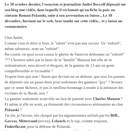
Le 30 octobre dernier, l'essayiste et journaliste André Bercoff déposait sur
son blog une vidéo, dans laquelle il réclamait qu'on fiche la paix au
cinéaste Roman Polanski, suite à son arrestation en Suisse... Le 30
décembre, furetant sur le web, Sear tombe sur cette vidéo... et y laisse un
commentaire.
Cher André,
Comme vous le dites si bien, le "talent" n'est pas une excuse. Un "enfoiré",
même talenteux, reste un "enfoiré".
Par contre, en quoi avoir connu le ghetto de Varsovie dédouane un "enfoiré"
??? L'horreur subie par la faute de la "famille" Manson fait-elle de la
sodomisation, sous alcool et drogues, de la gamine de 13 ans un geste
compréhensible et excusable ?
J'espère bien que non ! Sinon que devrait-on en déduire, que tous les parents
de déportés ont un passe-droit pour sodomiser des gamines "goy" ? Avouez
que ce serait fâcheux, et pas le meilleur hommage à rendre à la mémoire des
victimes de la Shoah, non ?
La gamine sodomisée avait-elle un lien de parenté avec
Charles Manson
?
Et même si elle en avait, ça donnerait des circonstances atténuantes au cher
Polanski
?
J'ai été, je l'avoue, très choqué par les argumentaires utilisés par les
BHL
,
Gavras
,
Mitterrand
(neveu),
Lelouch
, et le top, comme toujours,
Finkielkraut
, pour la défense de Polanski.