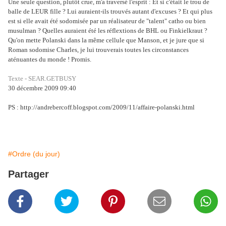
Une seule question, plutôt crue, m'a traversé l'esprit : Et si c'était le trou de
balle de LEUR fille ? Lui auraient-ils trouvés autant d'excuses ? Et qui plus
est si elle avait été sodomisée par un réalisateur de "talent" catho ou bien
musulman ? Quelles auraient été les réflextions de BHL ou Finkielkraut ?
Qu'on mette Polanski dans la même cellule que Manson, et je jure que si
Roman sodomise Charles, je lui trouverais toutes les circonstances
aténuantes du monde ! Promis.
Texte - SEAR.GETBUSY
30 décembre 2009 09:40
PS : http://andrebercoff.blogspot.com/2009/11/affaire-polanski.html
#Ordre (du jour)
Partager