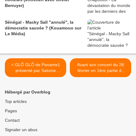
Berruyer)
Sénégal - Macky Sall "annulé", la
démocratie sauvée ? (Kouamouo sur
Le Média)
< GLÔ GLÔ de Paname1
Avant son concert du 28
présenté par Salome
février en 1ère partie de
DICKA - Agenda du 4 au 17
Princess Erika, Serge Kassy
février
présente "Tous ensemble
positifs" son nouveau single
Hébergé par Overblog
>
Top articles
Pages
Contact
Signaler un abus