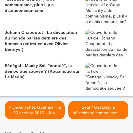
communisme, plus il y a
d'anticommunisme
Johann Chapoutot - La dévastation
du monde par les derniers des
hommes (entretien avec Olivier
Berruyer)
Sénégal - Macky Sall "annulé", la
démocratie sauvée ? (Kouamouo sur
Le Média)
< Devant chez Guerlain n°2
Sear / Get Busy a
- 30 octobre 2010 - Jean-
sélectionné comme son du
Claude Tchicaya
jour... Semaine Funk 80 /
(sociologue et élu)
Francs Moisins 93 >