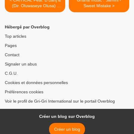
< CRITICAL Feat. D'Banj &
Ghana music : Samini -
(Dir. Oluwaseye Olusa) :
Sweet Mistake >
Ikechukwu
Hébergé par Overblog
Top articles
Pages
Contact
Signaler un abus
C.G.U.
Cookies et données personnelles
Préférences cookies
Voir le profil de Gri-Gri International sur le portail Overblog
Créer un blog sur Overblog
Créer un blog