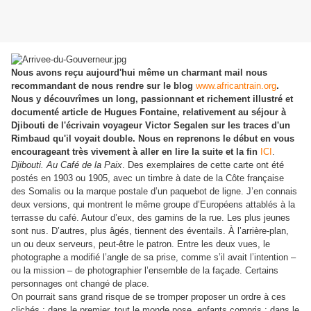
Nous avons reçu aujourd'hui même un charmant mail nous
.
recommandant de nous rendre sur le blog
www.africantrain.org
Nous y découvrîmes un long, passionnant et richement illustré et
documenté article de Hugues Fontaine, relativement au séjour à
Djibouti de l'écrivain voyageur Victor Segalen sur les traces d'un
Rimbaud qu'il voyait double. Nous en reprenons le début en vous
encourageant très vivement à aller en lire la suite et la fin
ICI
.
Djibouti. Au Café de la Paix
. Des exemplaires de cette carte ont été
postés en 1903 ou 1905, avec un timbre à date de la Côte française
des Somalis ou la marque postale d’un paquebot de ligne. J’en connais
deux versions, qui montrent le même groupe d’Européens attablés à la
terrasse du café. Autour d’eux, des gamins de la rue. Les plus jeunes
sont nus. D’autres, plus âgés, tiennent des éventails. À l’arrière-plan,
un ou deux serveurs, peut-être le patron. Entre les deux vues, le
photographe a modifié l’angle de sa prise, comme s’il avait l’intention –
ou la mission – de photographier l’ensemble de la façade. Certains
personnages ont changé de place.
On pourrait sans grand risque de se tromper proposer un ordre à ces
clichés : dans le premier, tout le monde pose, enfants compris ; dans le