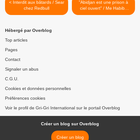
< Interdit aux bâtards / Sear
"Abidjan est une prison à
chez Redbull
ciel ouvert" / Me Habiba
Touré avocat de Michel
Gbagbo >
Hébergé par Overblog
Top articles
Pages
Contact
Signaler un abus
C.G.U.
Cookies et données personnelles
Préférences cookies
Voir le profil de Gri-Gri International sur le portail Overblog
Créer un blog sur Overblog
Créer un blog