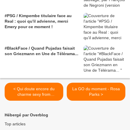
#PSG / Kimpembe titulaire face au
Real : quoi qu'il advienne, merci
Emery pour ce moment !
#BlackFace / Quand Pujadas faisait
son Griezmann en Une de Télérama...
< Qui doute encore du
La GO du moment - Rosa
charme sexy from
Parks >
Bollywood... Hot Hindi song
Hébergé par Overblog
Top articles