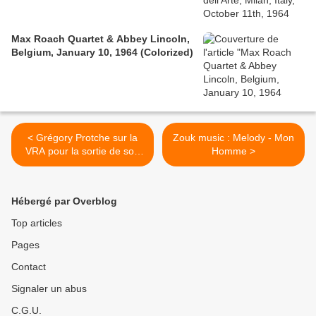
Max Roach Quartet & Abbey Lincoln,
Belgium, January 10, 1964 (Colorized)
< Grégory Protche sur la
Zouk music : Melody - Mon
VRA pour la sortie de son
Homme >
livre : "On a gagné les
élections, mais on a perdu
la guerre" - Partie 3 : La
Hébergé par Overblog
propagande des médias
occidentaux
Top articles
Pages
Contact
Signaler un abus
C.G.U.