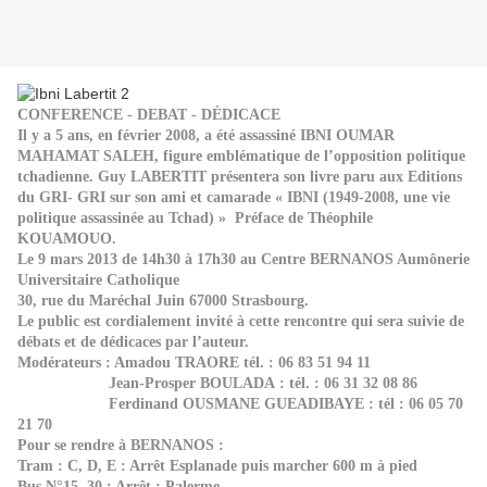
CONFERENCE - DEBAT - DÉDICACE
Il y a 5 ans, en février 2008, a été assassiné IBNI OUMAR
MAHAMAT SALEH, figure emblématique de l’opposition politique
tchadienne. Guy LABERTIT présentera son livre paru aux Editions
du GRI- GRI sur son ami et camarade « IBNI (1949-2008, une vie
politique assassinée au Tchad) » Préface de Théophile
KOUAMOUO.
Le 9 mars 2013 de 14h30 à 17h30 au Centre BERNANOS Aumônerie
Universitaire Catholique
30, rue du Maréchal Juin 67000 Strasbourg.
Le public est cordialement invité à cette rencontre qui sera suivie de
débats et de dédicaces par l’auteur.
Modérateurs : Amadou TRAORE tél. : 06 83 51 94 11
Jean-Prosper BOULADA : tél. : 06 31 32 08 86
Ferdinand OUSMANE GUEADIBAYE : tél : 06 05 70
21 70
Pour se rendre à BERNANOS :
Tram : C, D, E : Arrêt Esplanade puis marcher 600 m à pied
Bus N°15, 30 : Arrêt : Palerme