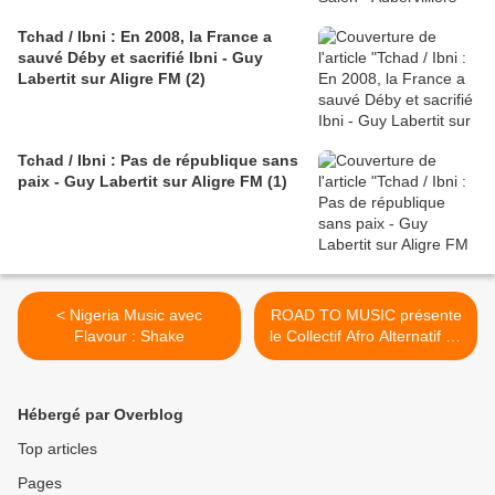
Tchad / Ibni : En 2008, la France a
sauvé Déby et sacrifié Ibni - Guy
Labertit sur Aligre FM (2)
Tchad / Ibni : Pas de république sans
paix - Guy Labertit sur Aligre FM (1)
< Nigeria Music avec
ROAD TO MUSIC présente
Flavour : Shake
le Collectif Afro Alternatif de
musiciennes et artistes : «
SISTER SIDER »
WOMEN'S ROADS, Les 8
Hébergé par Overblog
et 9 Mars 2013 à 21h
"Hommage à Nina Simone"
Top articles
>
Pages